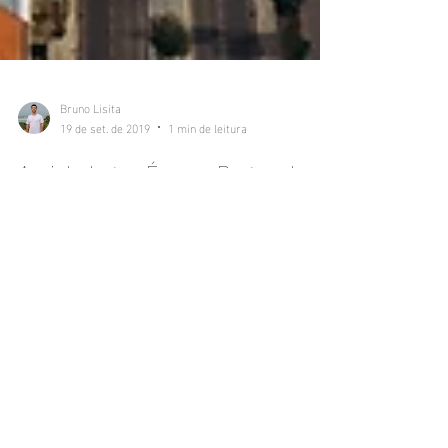
Bruno Lisita
19 de set. de 2019
1 min de leitura
Aerial photos Évora - Portugal
#Drone #Aerial