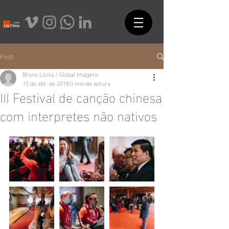
Post
Bruno Lisita / Global Imagens
15 de abr. de 2018
0 min de leitura
III Festival de canção chinesa
com interpretes não nativos