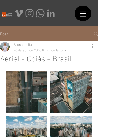
Post
Bruno Lisita
26 de abr. de 2018
0 min de leitura
Aerial - Goiás - Brasil