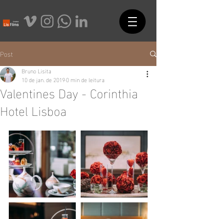
Post
Bruno Lisita
10 de jan. de 2019
0 min de leitura
Valentines Day - Corinthia
Hotel Lisboa