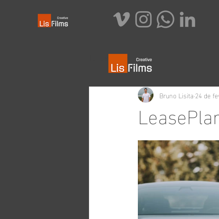
Todos posts
Bruno Lisita
24 de fe
LeasePlan