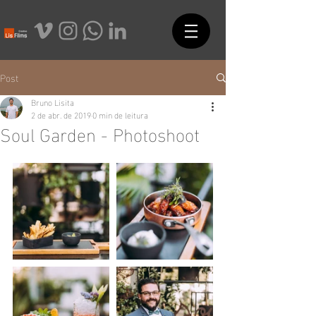
Post
Bruno Lisita
2 de abr. de 2019
0 min de leitura
Soul Garden - Photoshoot