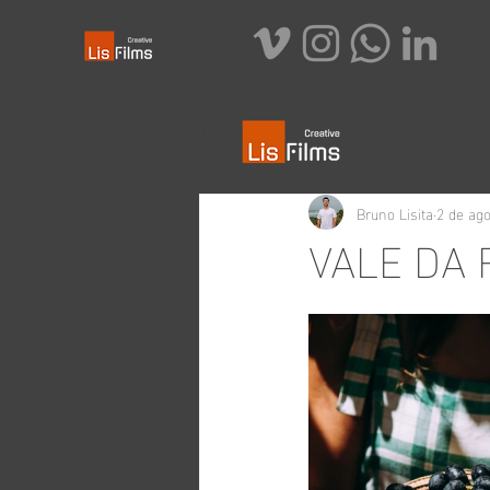
Todos posts
Bruno Lisita
2 de ago
VALE DA 