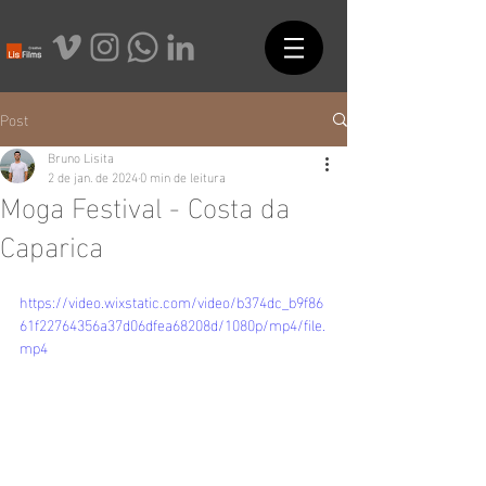
Post
Bruno Lisita
2 de jan. de 2024
0 min de leitura
Moga Festival - Costa da
Caparica
https://video.wixstatic.com/video/b374dc_b9f86
61f22764356a37d06dfea68208d/1080p/mp4/file.
mp4